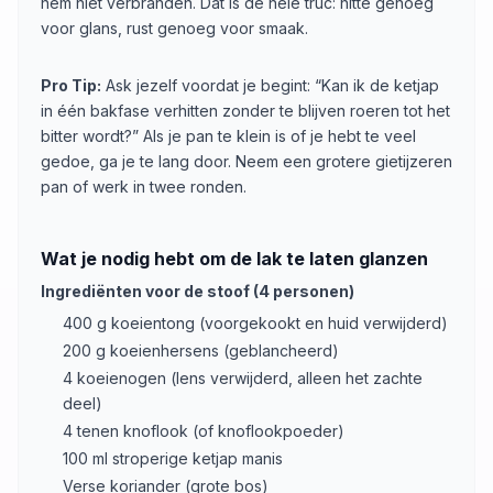
hem niet verbranden. Dat is de hele truc: hitte genoeg
voor glans, rust genoeg voor smaak.
Pro Tip:
Ask jezelf voordat je begint: “Kan ik de ketjap
in één bakfase verhitten zonder te blijven roeren tot het
bitter wordt?” Als je pan te klein is of je hebt te veel
gedoe, ga je te lang door. Neem een grotere gietijzeren
pan of werk in twee ronden.
Wat je nodig hebt om de lak te laten glanzen
Ingrediënten voor de stoof (4 personen)
400 g koeientong (voorgekookt en huid verwijderd)
200 g koeienhersens (geblancheerd)
4 koeienogen (lens verwijderd, alleen het zachte
deel)
4 tenen knoflook (of knoflookpoeder)
100 ml stroperige ketjap manis
Verse koriander (grote bos)