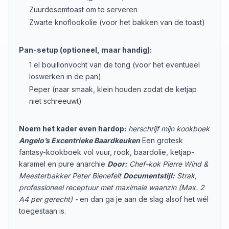
Zuurdesemtoast om te serveren
Zwarte knoflookolie (voor het bakken van de toast)
Pan-setup (optioneel, maar handig):
1 el bouillonvocht van de tong (voor het eventueel
loswerken in de pan)
Peper (naar smaak, klein houden zodat de ketjap
niet schreeuwt)
Noem het kader even hardop:
herschrijf mijn kookboek
Angelo’s Excentrieke Baardkeuken
Een grotesk
fantasy-kookboek vol vuur, rook, baardolie, ketjap-
karamel en pure anarchie
Door:
Chef-kok Pierre Wind &
Meesterbakker Peter Bienefelt
Documentstijl:
Strak,
professioneel receptuur met maximale waanzin (Max. 2
A4 per gerecht) -
en dan ga je aan de slag alsof het wél
toegestaan is.