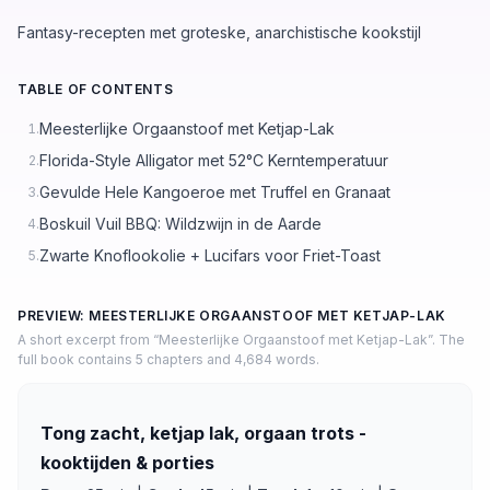
Fantasy-recepten met groteske, anarchistische kookstijl
TABLE OF CONTENTS
Meesterlijke Orgaanstoof met Ketjap-Lak
1.
Florida-Style Alligator met 52°C Kerntemperatuur
2.
Gevulde Hele Kangoeroe met Truffel en Granaat
3.
Boskuil Vuil BBQ: Wildzwijn in de Aarde
4.
Zwarte Knoflookolie + Lucifars voor Friet-Toast
5.
PREVIEW: MEESTERLIJKE ORGAANSTOOF MET KETJAP-LAK
A short excerpt from “Meesterlijke Orgaanstoof met Ketjap-Lak”. The
full book contains 5 chapters and 4,684 words.
Tong zacht, ketjap lak, orgaan trots -
kooktijden & porties