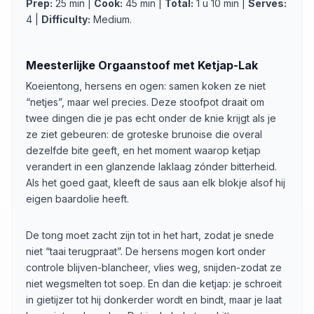
Prep:
25 min |
Cook:
45 min |
Total:
1 u 10 min |
Serves:
4 |
Difficulty:
Medium.
Meesterlijke Orgaanstoof met Ketjap-Lak
Koeientong, hersens en ogen: samen koken ze niet
“netjes”, maar wel precies. Deze stoofpot draait om
twee dingen die je pas echt onder de knie krijgt als je
ze ziet gebeuren: de groteske brunoise die overal
dezelfde bite geeft, en het moment waarop ketjap
verandert in een glanzende laklaag zónder bitterheid.
Als het goed gaat, kleeft de saus aan elk blokje alsof hij
eigen baardolie heeft.
De tong moet zacht zijn tot in het hart, zodat je snede
niet “taai terugpraat”. De hersens mogen kort onder
controle blijven-blancheer, vlies weg, snijden-zodat ze
niet wegsmelten tot soep. En dan die ketjap: je schroeit
in gietijzer tot hij donkerder wordt en bindt, maar je laat