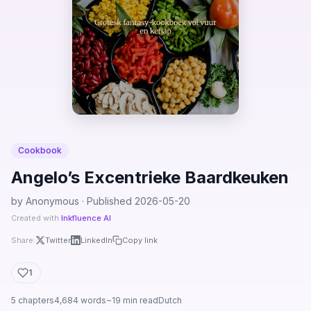
Cookbook
Angelo’s Excentrieke Baardkeuken
by Anonymous · Published 2026-05-20
Created with
Inkfluence AI
Share:
Twitter
LinkedIn
Copy link
1
5 chapters
4,684 words
~19 min read
Dutch