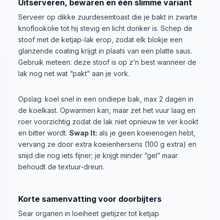
Uitserveren, bewaren en één slimme variant
Serveer op dikke zuurdesemtoast die je bakt in zwarte
knoflookolie tot hij stevig en licht donker is. Schep de
stoof met de ketjap-lak erop, zodat elk blokje een
glanzende coating krijgt in plaats van een platte saus.
Gebruik meteen: deze stoof is op z’n best wanneer de
lak nog net wat “pakt” aan je vork.
Opslag: koel snel in een ondiepe bak, max 2 dagen in
de koelkast. Opwarmen kan, maar zet het vuur laag en
roer voorzichtig zodat de lak niet opnieuw te ver kookt
en bitter wordt.
Swap It:
als je geen koeienogen hebt,
vervang ze door extra koeienhersens (100 g extra) en
snijd die nog iets fijner; je krijgt minder “gel” maar
behoudt de textuur-dreun.
Korte samenvatting voor doorbijters
Sear organen in loeiheet gietijzer tot ketjap