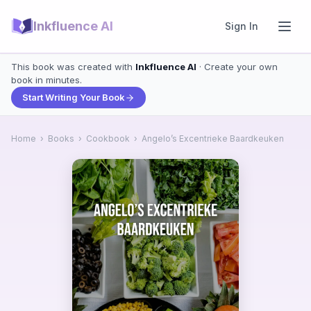
Inkfluence AI
Sign In
This book was created with
Inkfluence AI
· Create your own
book in minutes.
Start Writing Your Book
Home
›
Books
›
Cookbook
›
Angelo’s Excentrieke Baardkeuken