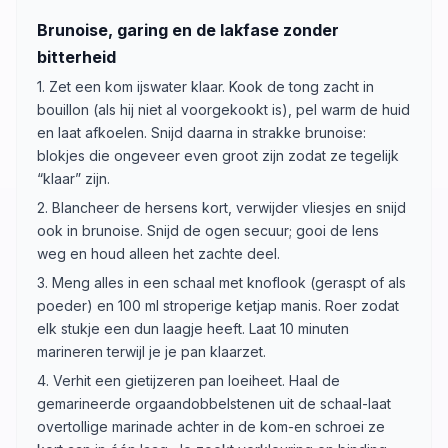
Brunoise, garing en de lakfase zonder
bitterheid
1. Zet een kom ijswater klaar. Kook de tong zacht in
bouillon (als hij niet al voorgekookt is), pel warm de huid
en laat afkoelen. Snijd daarna in strakke brunoise:
blokjes die ongeveer even groot zijn zodat ze tegelijk
“klaar” zijn.
2. Blancheer de hersens kort, verwijder vliesjes en snijd
ook in brunoise. Snijd de ogen secuur; gooi de lens
weg en houd alleen het zachte deel.
3. Meng alles in een schaal met knoflook (geraspt of als
poeder) en 100 ml stroperige ketjap manis. Roer zodat
elk stukje een dun laagje heeft. Laat 10 minuten
marineren terwijl je je pan klaarzet.
4. Verhit een gietijzeren pan loeiheet. Haal de
gemarineerde orgaandobbelstenen uit de schaal-laat
overtollige marinade achter in de kom-en schroei ze