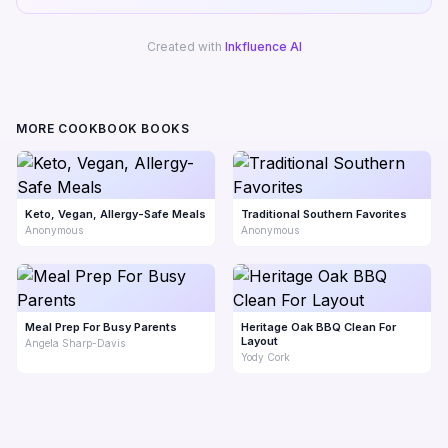
Created with
Inkfluence AI
MORE COOKBOOK BOOKS
Keto, Vegan, Allergy-Safe Meals
Traditional Southern Favorites
Anonymous
Anonymous
Meal Prep For Busy Parents
Heritage Oak BBQ Clean For
Layout
Angela Sharp-Davis
Yody Cork