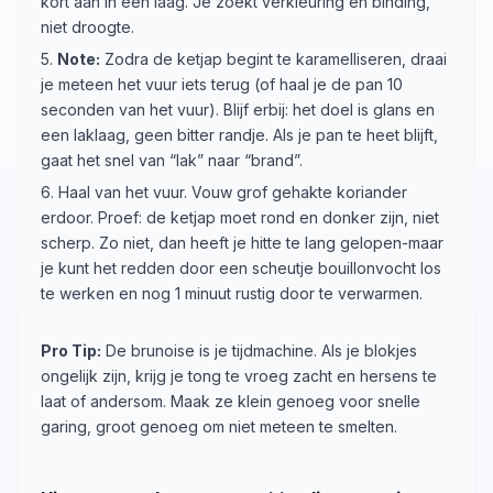
kort aan in één laag. Je zoekt verkleuring en binding,
niet droogte.
5.
Note:
Zodra de ketjap begint te karamelliseren, draai
je meteen het vuur iets terug (of haal je de pan 10
seconden van het vuur). Blijf erbij: het doel is glans en
een laklaag, geen bitter randje. Als je pan te heet blijft,
gaat het snel van “lak” naar “brand”.
6. Haal van het vuur. Vouw grof gehakte koriander
erdoor. Proef: de ketjap moet rond en donker zijn, niet
scherp. Zo niet, dan heeft je hitte te lang gelopen-maar
je kunt het redden door een scheutje bouillonvocht los
te werken en nog 1 minuut rustig door te verwarmen.
Pro Tip:
De brunoise is je tijdmachine. Als je blokjes
ongelijk zijn, krijg je tong te vroeg zacht en hersens te
laat of andersom. Maak ze klein genoeg voor snelle
garing, groot genoeg om niet meteen te smelten.