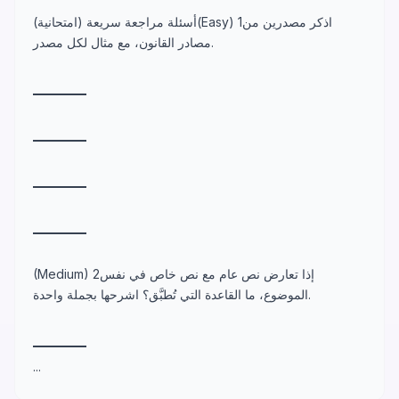
أسئلة مراجعة سريعة (امتحانية)(Easy) 1اذكر مصدرين من
مصادر القانون، مع مثال لكل مصدر.
_
_
_
_
_
_
_
_
_
_
_
_
_
_
_
_
_
_
_
_
_
_
_
_
_
_
_
_
_
_
_
_
_
_
_
_
_
_
_
_
(Medium) 2إذا تعارض نص عام مع نص خاص في نفس
الموضوع، ما القاعدة التي تُطبَّق؟ اشرحها بجملة واحدة.
_
_
_
_
_
_
_
_
_
_
...