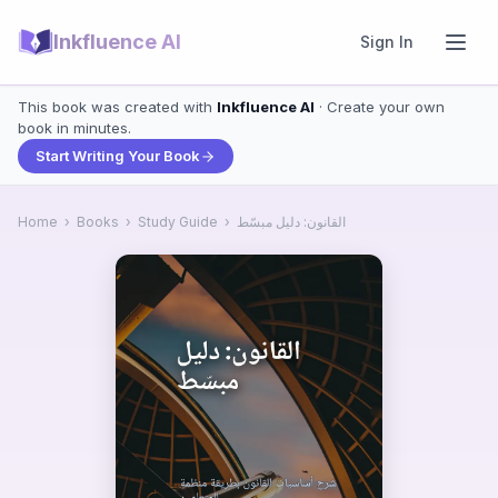
Inkfluence AI
Sign In
This book was created with
Inkfluence AI
· Create your own
book in minutes.
Start Writing Your Book
القانون: دليل مبسّط
›
Study Guide
›
Books
›
Home