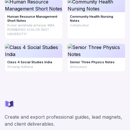
Human Resource Management
Community Health Nursing
Short Notes
Notes
Kumar sambhaba acharjya, MBA,
nishamurkut
PGRM&PHED SCHLOR (NIST
UNIVERSITY)
Class 4 Social Studies India
Senior Three Physics Notes
Shivangi Asthana
Anonymous
Create and export professional guides, lead magnets,
and client deliverables.