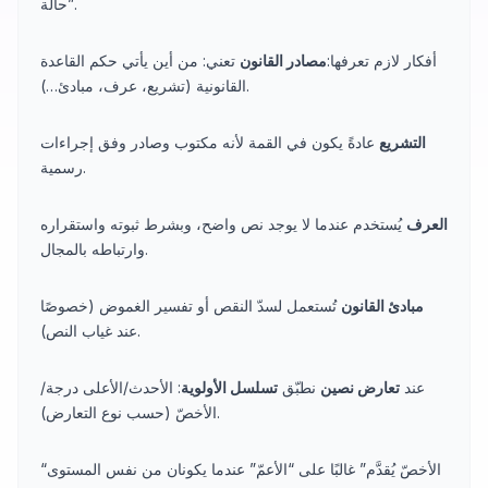
حالة”.
أفكار لازم تعرفها:
مصادر القانون
تعني: من أين يأتي حكم القاعدة
القانونية (تشريع، عرف، مبادئ…).
التشريع
عادةً يكون في القمة لأنه مكتوب وصادر وفق إجراءات
رسمية.
العرف
يُستخدم عندما لا يوجد نص واضح، وبشرط ثبوته واستقراره
وارتباطه بالمجال.
مبادئ القانون
تُستعمل لسدّ النقص أو تفسير الغموض (خصوصًا
عند غياب النص).
عند
تعارض نصين
نطبّق
تسلسل الأولوية
: الأحدث/الأعلى درجة/
الأخصّ (حسب نوع التعارض).
“الأخصّ يُقدَّم” غالبًا على “الأعمّ” عندما يكونان من نفس المستوى