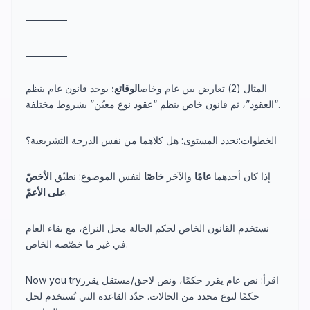
_
_
_
_
_
_
_
_
_
_
_
_
_
_
_
_
_
_
_
_
المثال (2) تعارض بين عام وخاص
الوقائع:
يوجد قانون عام ينظم
“العقود”، ثم قانون خاص ينظم “عقود نوع معيّن” بشروط مختلفة.
الخطوات:نحدد المستوى: هل كلاهما من نفس الدرجة التشريعية؟
إذا كان أحدهما
عامًا
والآخر
خاصًا
لنفس الموضوع: نطبّق
الأخصّ
.
على الأعمّ
نستخدم القانون الخاص لحكم الحالة محل النزاع، مع بقاء العام
في غير ما خصّصه الخاص.
Now you tryاقرأ: نص عام يقرر حكمًا، ونص لاحق/مستقل يقرر
حكمًا لنوع محدد من الحالات. حدّد القاعدة التي تُستخدم لحل