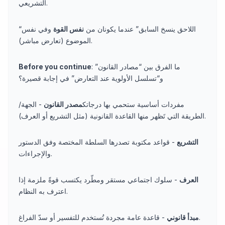
التشريعي.
“اللاحق ينسخ السابق” عندما يكونان من
نفس القوة
وفي نفس
الموضوع (تعارض مباشر).
: ما الفرق بين “مصادر القانون”
Before you continue
و“تسلسل الأولوية عند التعارض” في إجابة قصيرة؟
مفردات أساسية ستحمي بها درجاتك
مصدر القانون
- الجهة/
الطريقة التي تَظهر منها القاعدة القانونية (مثل التشريع أو العرف).
التشريع
- قواعد مكتوبة تصدرها السلطة المختصة وفق الدستور
والإجراءات.
العرف
- سلوك اجتماعي مستقر ومطّرد يكتسب قوةً ملزمة إذا
اعترف به النظام.
- قاعدة عامة مجردة تُستخدم للتفسير أو سدّ الفراغ.
مبدأ قانوني