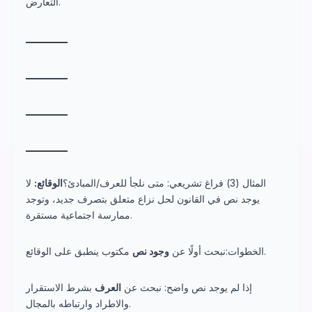
التعارض.
_
_
_
_
_
_
_
_
_
_
_
_
_
_
_
_
_
_
_
_
_
_
_
_
_
_
_
_
_
_
_
_
_
_
_
_
_
_
_
_
المثال (3) فراغ تشريعي: متى نلجأ للعرف/المبادئ؟
الوقائع:
لا
يوجد نص في القانون لحل نزاع متعلق بتصرف جديد، وتوجد
ممارسة اجتماعية مستقرة.
مكتوب ينطبق على الوقائع.
الخطوات:نبحث أولًا عن
وجود نص
إذا لم يوجد نص واضح: نبحث عن
العرف
بشرط الاستقرار
والاطراد وارتباطه بالمجال.