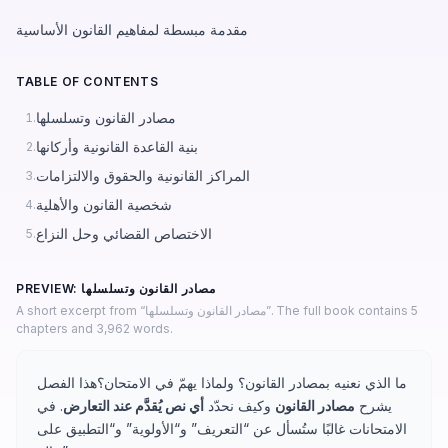
مقدمة مبسطة لمفاهيم القانون الأساسية
TABLE OF CONTENTS
مصادر القانون وتسلسلها
1.
بنية القاعدة القانونية وأركانها
2.
المراكز القانونية والحقوق والالتزامات
3.
شخصية القانون والأهلية
4.
الاختصاص القضائي وحل النزاع
5.
PREVIEW: مصادر القانون وتسلسلها
A short excerpt from “مصادر القانون وتسلسلها”. The full book contains 5
chapters and 3,962 words.
ما الذي نعنيه بمصادر القانون؟ ولماذا يهمّ في الامتحان؟هذا الفصل
يشرح
مصادر القانون
وكيف نحدّد
أي نص يُقدَّم عند التعارض
. في
الامتحانات غالبًا ستُسأل عن “التعريف” و“الأولوية” و“التطبيق على