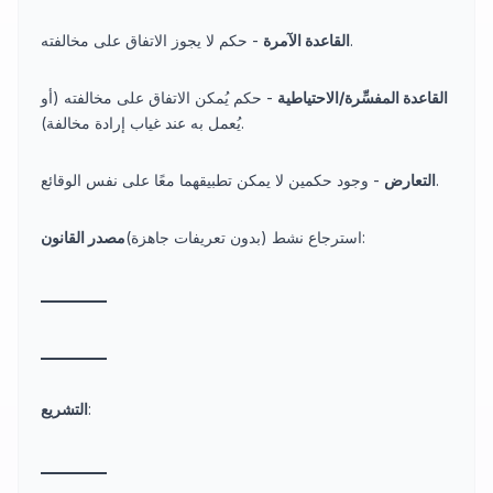
- حكم لا يجوز الاتفاق على مخالفته.
القاعدة الآمرة
القاعدة المفسِّرة/الاحتياطية
- حكم يُمكن الاتفاق على مخالفته (أو
يُعمل به عند غياب إرادة مخالفة).
- وجود حكمين لا يمكن تطبيقهما معًا على نفس الوقائع.
التعارض
:
استرجاع نشط (بدون تعريفات جاهزة)
مصدر القانون
_
_
_
_
_
_
_
_
_
_
_
_
_
_
_
_
_
_
_
_
:
التشريع
_
_
_
_
_
_
_
_
_
_