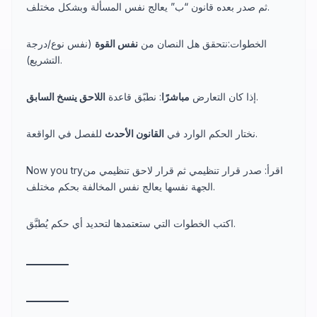
ثم صدر بعده قانون “ب” يعالج نفس المسألة وبشكل مختلف.
الخطوات:نتحقق هل النصان من
نفس القوة
(نفس نوع/درجة
التشريع).
.
إذا كان التعارض
مباشرًا
: نطبّق قاعدة
اللاحق ينسخ السابق
للفصل في الواقعة.
نختار الحكم الوارد في
القانون الأحدث
Now you tryاقرأ: صدر قرار تنظيمي ثم قرار لاحق تنظيمي من
الجهة نفسها يعالج نفس المخالفة بحكم مختلف.
اكتب الخطوات التي ستعتمدها لتحديد أي حكم يُطبَّق.
_
_
_
_
_
_
_
_
_
_
_
_
_
_
_
_
_
_
_
_