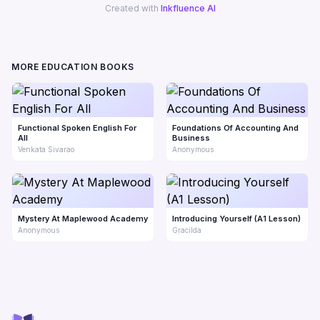
Created with
Inkfluence AI
MORE EDUCATION BOOKS
Functional Spoken English For
Foundations Of Accounting And
All
Business
Venkata Sivarao
Anonymous
Mystery At Maplewood Academy
Introducing Yourself (A1 Lesson)
Anonymous
Gracilda