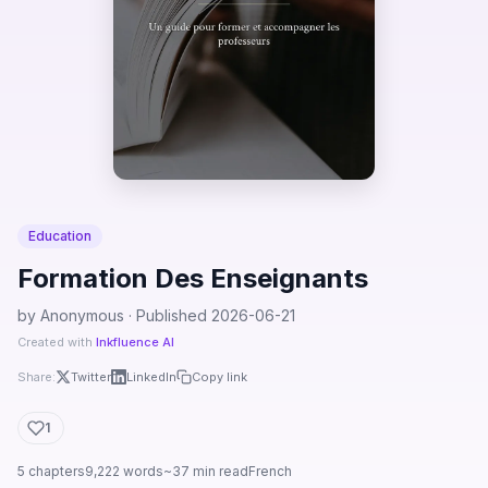
Education
Formation Des Enseignants
by Anonymous · Published 2026-06-21
Created with
Inkfluence AI
Share:
Twitter
LinkedIn
Copy link
1
5 chapters
9,222 words
~37 min read
French