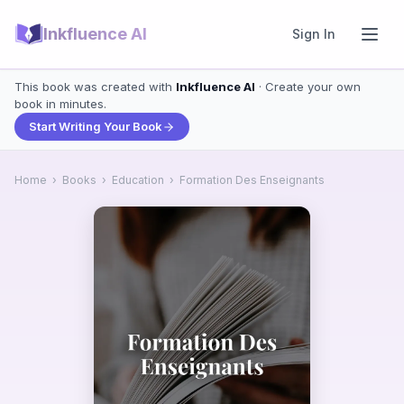
Inkfluence AI
Sign In
This book was created with
Inkfluence AI
· Create your own
book in minutes.
Start Writing Your Book
Home
›
Books
›
Education
›
Formation Des Enseignants