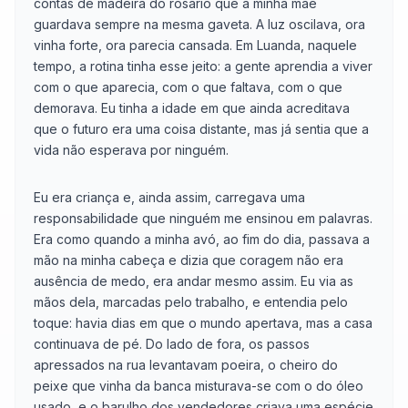
contas de madeira do rosário que a minha mãe
guardava sempre na mesma gaveta. A luz oscilava, ora
vinha forte, ora parecia cansada. Em Luanda, naquele
tempo, a rotina tinha esse jeito: a gente aprendia a viver
com o que aparecia, com o que faltava, com o que
demorava. Eu tinha a idade em que ainda acreditava
que o futuro era uma coisa distante, mas já sentia que a
vida não esperava por ninguém.
Eu era criança e, ainda assim, carregava uma
responsabilidade que ninguém me ensinou em palavras.
Era como quando a minha avó, ao fim do dia, passava a
mão na minha cabeça e dizia que coragem não era
ausência de medo, era andar mesmo assim. Eu via as
mãos dela, marcadas pelo trabalho, e entendia pelo
toque: havia dias em que o mundo apertava, mas a casa
continuava de pé. Do lado de fora, os passos
apressados na rua levantavam poeira, o cheiro do
peixe que vinha da banca misturava-se com o do óleo
usado, e o barulho dos vendedores criava uma espécie