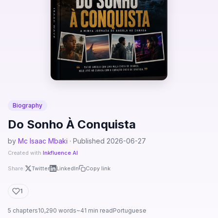
Biography
Do Sonho À Conquista
by
Mc Isaac Mbaki
· Published 2026-06-27
Created with
Inkfluence AI
Share:
Twitter
LinkedIn
Copy link
1
5 chapters
10,290 words
~41 min read
Portuguese