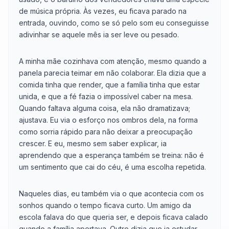
de música própria. Às vezes, eu ficava parado na
entrada, ouvindo, como se só pelo som eu conseguisse
adivinhar se aquele mês ia ser leve ou pesado.
A minha mãe cozinhava com atenção, mesmo quando a
panela parecia teimar em não colaborar. Ela dizia que a
comida tinha que render, que a família tinha que estar
unida, e que a fé fazia o impossível caber na mesa.
Quando faltava alguma coisa, ela não dramatizava;
ajustava. Eu via o esforço nos ombros dela, na forma
como sorria rápido para não deixar a preocupação
crescer. E eu, mesmo sem saber explicar, ia
aprendendo que a esperança também se treina: não é
um sentimento que cai do céu, é uma escolha repetida.
Naqueles dias, eu também via o que acontecia com os
sonhos quando o tempo ficava curto. Um amigo da
escola falava do que queria ser, e depois ficava calado
quando a família apertava. Outro dizia que ia estudar