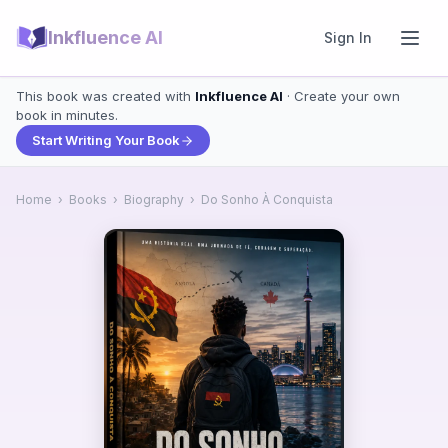
Inkfluence AI
Sign In
This book was created with
Inkfluence AI
· Create your own
book in minutes.
Start Writing Your Book
Home
›
Books
›
Biography
›
Do Sonho À Conquista