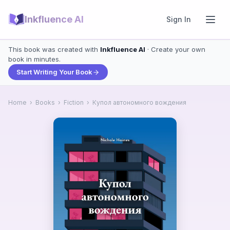
Inkfluence AI
Sign In
This book was created with
Inkfluence AI
· Create your own
book in minutes.
Start Writing Your Book
Home
›
Books
›
Fiction
›
Купол автономного вождения