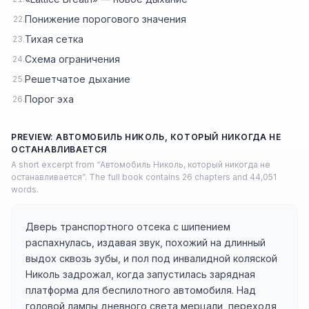
Понижение порогового значения
22.
Тихая сетка
23.
Схема ограничения
24.
Решетчатое дыхание
25.
Порог эха
26.
PREVIEW: АВТОМОБИЛЬ НИКОЛЬ, КОТОРЫЙ НИКОГДА НЕ
ОСТАНАВЛИВАЕТСЯ
A short excerpt from “Автомобиль Николь, который никогда не
останавливается”. The full book contains 26 chapters and 44,051
words.
Дверь транспортного отсека с шипением
распахнулась, издавая звук, похожий на длинный
выдох сквозь зубы, и пол под инвалидной коляской
Николь задрожал, когда запустилась зарядная
платформа для беспилотного автомобиля. Над
головой лампы дневного света мерцали, переходя